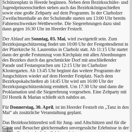
Schützenplatz in Heerde beginnen. Neben dem Bezirksschüler- und
Jugendprinzenschießen stehen auch das Bezirkskönigsschießen
sowie eine große Zeltparty auf dem Programm. In der Clarholzer
Zweifachturnhalle an der Schulstraße starten um 13:00 Uhr bereits
Fahnenschwenker-Wettbewerbe. Die Siegerehrungen dazu sind
dann gegen 16:30 Uhr im Heerder Festzelt.
Der Ablauf am
Sonntag, 03. Mai
, wird zweigeteilt sein. Zum
Bezirksjungschützentag findet um 10:00 Uhr der Festgottesdienst in
der Pfarrkirche St. Laurentius in Clarholz statt. Ab 11:15 Uhr startet
dann der große Festumzug vom Kirchplatz mit allen Abordnungen
des Bezirkes durch das geschmückte Dorf mit anschließender
Parade und Festansprachen um 12:15 Uhr im Clarholzer
Klostergarten. Ab 13:45 Uhr beginnt das weitere Programm der
Jungschützen wieder auf dem Heerder Festplatz. Nach dem
Bezirkspokalschießen ab 14:45 Uhr wird um 16:00 Uhr der
Bezirksjungschützenkönig ermittelt. Um 17:30 Uhr sind dann die
Proklamation und die Siegerehrung vorgesehen. Eine Zeltparty mit
DJ Henrik & Marian schließt sich nahtlos an.
Für
Donnerstag, 30. April
, ist im Heerder Festzelt ein „Tanz in den
Mai“ als zusätzliche Veranstaltung geplant.
Das Bezirksschützenfest soll für Jung- und Altschützen und für die
Gäste und Besucher gleichermaßen unvergessliche Erlebnisse in der